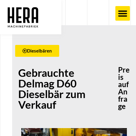
Dieselbären
Pre
Gebrauchte
is
Delmag D60
auf
An
Dieselbär zum
fra
Verkauf
ge